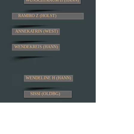
WUNSCHTRAUM H (HANN)
RAMIRO Z (HOLST)
ANNEKATRIN (WEST)
WENDEKREIS (HANN)
WENDELINE H (HANN)
SISSI (OLDBG)
lmport SRN
vlastní sport. výk.: skok "L"
Černá hnědka
SILVIO I (OLDBG)