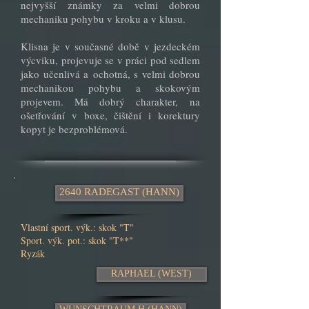
nejvyšší známky za velmi dobrou
mechaniku pohybu v kroku a v klusu.
Klisna je v současné době v jezdeckém
výcviku, projevuje se v práci pod sedlem
jako učenlivá a ochotná, s velmi dobrou
mechanikou pohybu a skokovým
projevem. Má dobrý charakter, na
ošetřování v boxe, čištění i korektury
kopyt je bezproblémová.
2640 RADEGAST (HANN)
Vlastní sport. výk.: skok "T"
Sport. výk. pot.: skok "T**"
Ryzák
RAPHAEL (WEST)