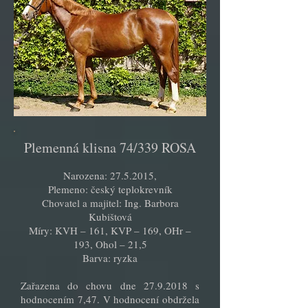
Plemenná klisna 74/339 ROSA
Narozena:
27.5.2015
,
Plemeno: český teplokrevník
Chovatel a majitel: Ing. Barbora
Kubištová
Míry: KVH – 161, KVP – 169, OHr –
193, Ohol – 21,5
Barva: ryzka
Zařazena do chovu dne
27.9.2018
s
hodnocením 7,47. V hodnocení obdržela